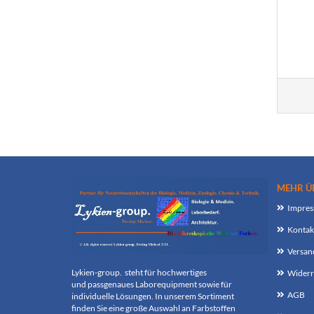
MEHR ÜB
Impre
Kontak
Versan
Lykien-group.
steht für hochwertiges
Widerr
und
passgenaues Laborequipment sowie für
AGB
individuelle
Lösungen. In unserem Sortiment
finden Sie eine große
Auswahl an
Farbstoffen