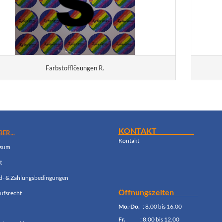
Farbstofflösungen R.
KONTAKT
ER...
Kontak
t
ssum
t
d- & Zahlungsbedingungen
Öffnungszeiten
ufsrecht
Mo.-Do.
: 8.00 bis 16.00
Fr.
: 8.00 bis 12.00