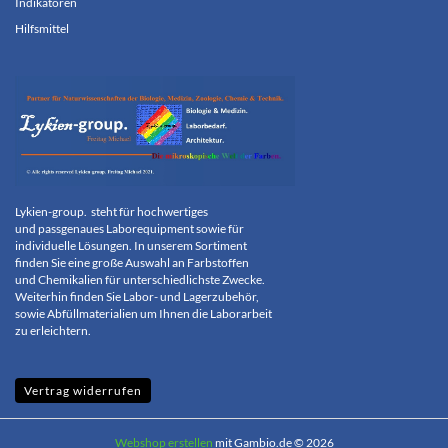
Indikatoren
Hilfsmittel
Lykien-group.
steht für hochwertiges
und
passgenaues Laborequipment sowie für
individuelle
Lösungen. In unserem Sortiment
finden Sie eine große
Auswahl an
Farbstoffen
und
Chemikalien
für
unterschiedlichste Zwecke.
Weiterhin finden Sie Labor- und
Lagerzubehör,
sowie Abfüllmaterialien um
Ihnen die Laborarbeit
zu erleichtern.
Vertrag widerrufen
Webshop erstellen
mit Gambio.de © 2026