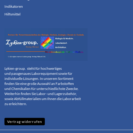
Indikatoren
Hilfsmittel
Lykien-group.
steht für hochwertiges
und
passgenaues Laborequipment sowie für
individuelle
Lösungen. In unserem Sortiment
finden Sie eine große
Auswahl an
Farbstoffen
und
Chemikalien
für
unterschiedlichste Zwecke.
Weiterhin finden Sie Labor- und
Lagerzubehör,
sowie Abfüllmaterialien um
Ihnen die Laborarbeit
zu erleichtern.
Vertrag widerrufen