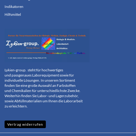
Indikatoren
Hilfsmittel
Lykien-group.
steht für hochwertiges
und
passgenaues Laborequipment sowie für
individuelle
Lösungen. In unserem Sortiment
finden Sie eine große
Auswahl an
Farbstoffen
und
Chemikalien
für
unterschiedlichste Zwecke.
Weiterhin finden Sie Labor- und
Lagerzubehör,
sowie Abfüllmaterialien um
Ihnen die Laborarbeit
zu erleichtern.
Vertrag widerrufen